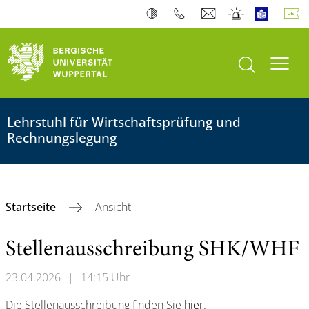
Suche öffnen
Navi
Lehrstuhl für Wirtschaftsprüfung und
Rechnungslegung
Startseite
Ansicht
Stellenausschreibung SHK/WHF
23.04.2026
|
14:15 Uhr
Die Stellenausschreibung finden Sie
hier
.