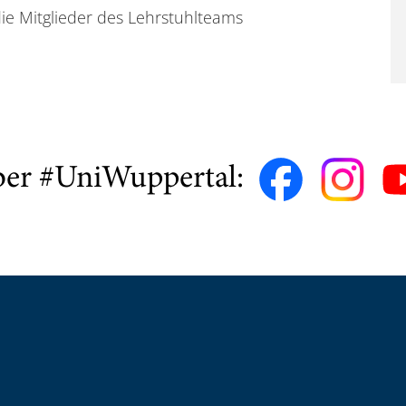
e Mitglieder des Lehrstuhlteams
ber #UniWuppertal: