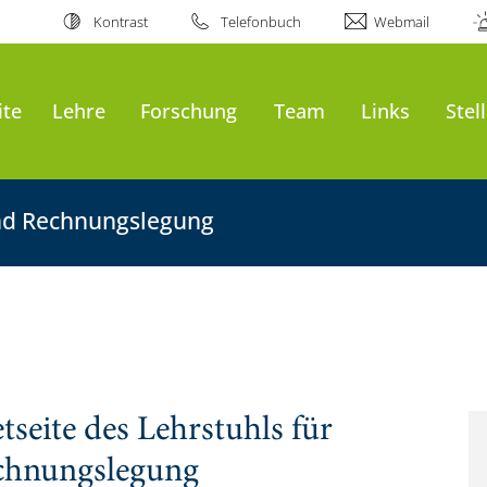
Kontrast
Telefonbuch
Webmail
ite
Lehre
Forschung
Team
Links
Stel
und Rechnungslegung
seite des Lehrstuhls für
chnungslegung