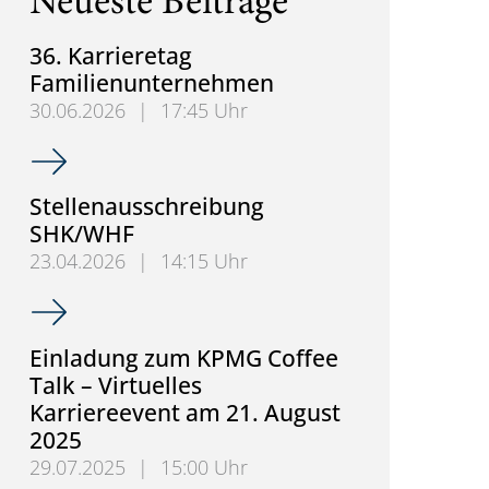
Neueste Beiträge
36. Karrieretag
Familienunternehmen
30.06.2026
|
17:45 Uhr
36. Karrieretag Familienunternehmen
Stellenausschreibung
SHK/WHF
23.04.2026
|
14:15 Uhr
Stellenausschreibung SHK/WHF
Einladung zum KPMG Coffee
Talk – Virtuelles
Karriereevent am 21. August
2025
29.07.2025
|
15:00 Uhr